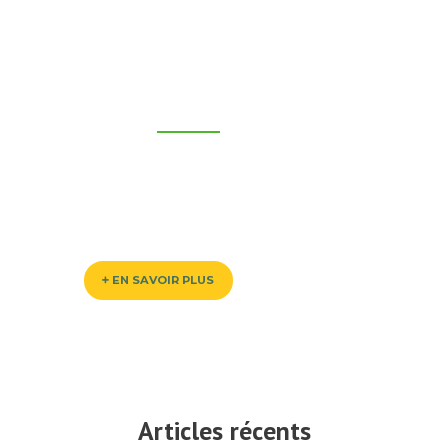
distributeur
de nos
produits?
Nous mettons à disposition un large
catalogue de produits disponible pour les
grossistes et grandes surfaces.
EN SAVOIR PLUS
Articles récents